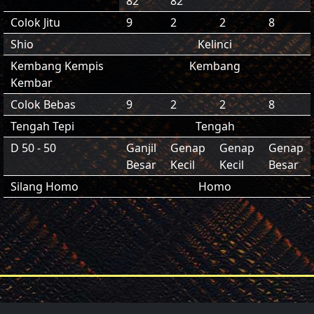
82
82
Colok Jitu
9
2
2
8
Shio
Kelinci
Kembang Kempis
Kembang
Kembar
Colok Bebas
9
2
2
8
Tengah Tepi
Tengah
D 50 - 50
Ganjil
Genap
Genap
Genap
Besar
Kecil
Kecil
Besar
Silang Homo
Homo