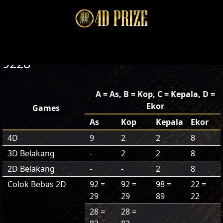
9228
A = As, B = Kop, C = Kepala, D =
Ekor
Games
As
Kop
Kepala
Ekor
4D
9
2
2
8
3D Belakang
-
2
2
8
2D Belakang
-
-
2
8
Colok Bebas 2D
92 =
92 =
98 =
22 =
29
29
89
22
28 =
28 =