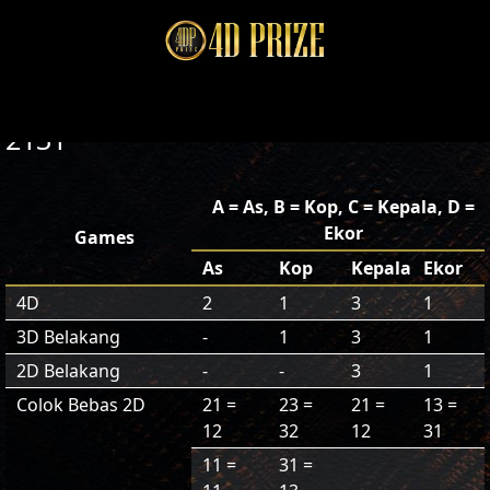
2131
A = As, B = Kop, C = Kepala, D =
Ekor
Games
As
Kop
Kepala
Ekor
4D
2
1
3
1
3D Belakang
-
1
3
1
2D Belakang
-
-
3
1
Colok Bebas 2D
21 =
23 =
21 =
13 =
12
32
12
31
11 =
31 =