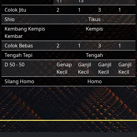
11
13
Colok Jitu
2
1
3
1
Shio
Tikus
Kembang Kempis
Kempis
Kembar
Colok Bebas
2
1
3
1
Tengah Tepi
Tengah
D 50 - 50
Genap
Ganjil
Ganjil
Ganjil
Kecil
Kecil
Kecil
Kecil
Silang Homo
Homo