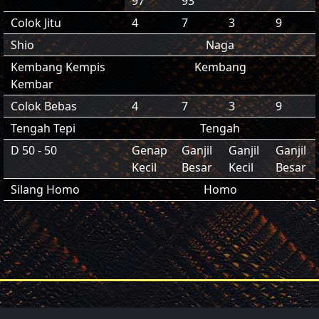
97
93
Colok Jitu
4
7
3
9
Shio
Naga
Kembang Kempis
Kembang
Kembar
Colok Bebas
4
7
3
9
Tengah Tepi
Tengah
D 50 - 50
Genap
Ganjil
Ganjil
Ganjil
Kecil
Besar
Kecil
Besar
Silang Homo
Homo