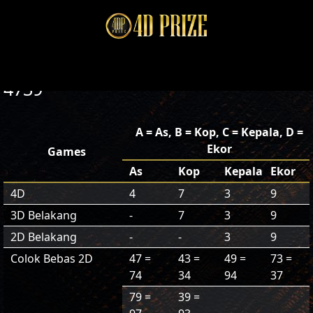
4739
A = As, B = Kop, C = Kepala, D =
Ekor
Games
As
Kop
Kepala
Ekor
4D
4
7
3
9
3D Belakang
-
7
3
9
2D Belakang
-
-
3
9
Colok Bebas 2D
47 =
43 =
49 =
73 =
74
34
94
37
79 =
39 =