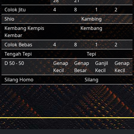
28
21
Colok Jitu
4
8
1
2
Shio
Kambing
Kembang Kempis
Kembang
Kembar
Colok Bebas
4
8
1
2
Tengah Tepi
Tepi
D 50 - 50
Genap
Genap
Ganjil
Genap
Kecil
Besar
Kecil
Kecil
Silang Homo
Silang