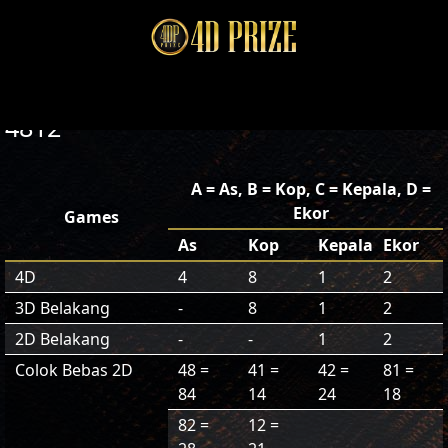
4812
A = As, B = Kop, C = Kepala, D =
Ekor
Games
As
Kop
Kepala
Ekor
4D
4
8
1
2
3D Belakang
-
8
1
2
2D Belakang
-
-
1
2
Colok Bebas 2D
48 =
41 =
42 =
81 =
84
14
24
18
82 =
12 =