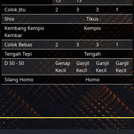
13
13
Colok Jitu
2
3
3
1
Shio
Tikus
Kembang Kempis
Kempis
Kembar
Colok Bebas
2
3
3
1
Tengah Tepi
Tengah
D 50 - 50
Genap
Ganjil
Ganjil
Ganjil
Kecil
Kecil
Kecil
Kecil
Silang Homo
Homo