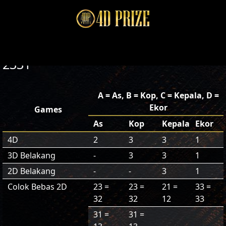
2331
A = As, B = Kop, C = Kepala, D =
Ekor
Games
As
Kop
Kepala
Ekor
4D
2
3
3
1
3D Belakang
-
3
3
1
2D Belakang
-
-
3
1
Colok Bebas 2D
23 =
23 =
21 =
33 =
32
32
12
33
31 =
31 =