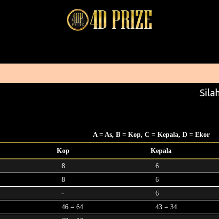
Sila
A = As, B = Kop, C = Kepala, D = Ekor
Kop
Kepala
8
6
8
6
-
6
46 = 64
43 = 34