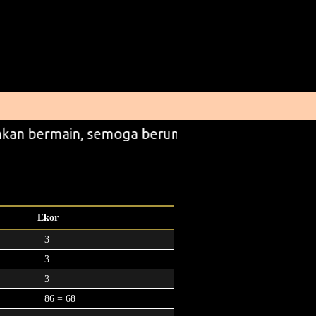
hkan bermain, semoga beruntung
Ekor
3
3
3
86 = 68