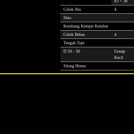
83 = 38
Colok Jitu
4
Shio
Kembang Kempis Kembar
Colok Bebas
4
Tengah Tepi
D 50 - 50
Genap
Kecil
Silang Homo