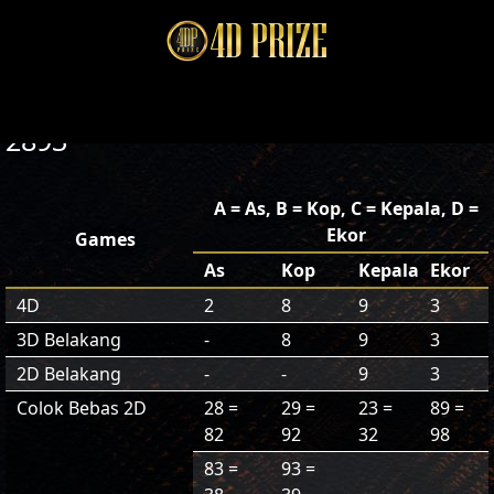
2893
A = As, B = Kop, C = Kepala, D =
Ekor
Games
As
Kop
Kepala
Ekor
4D
2
8
9
3
3D Belakang
-
8
9
3
2D Belakang
-
-
9
3
Colok Bebas 2D
28 =
29 =
23 =
89 =
82
92
32
98
83 =
93 =