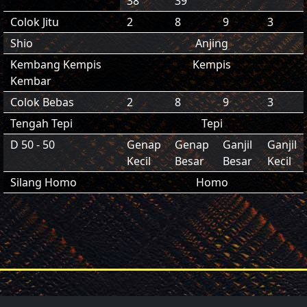
38
39
Colok Jitu
2
8
9
3
Shio
Anjing
Kembang Kempis
Kempis
Kembar
Colok Bebas
2
8
9
3
Tengah Tepi
Tepi
D 50 - 50
Genap
Genap
Ganjil
Ganjil
Kecil
Besar
Besar
Kecil
Silang Homo
Homo