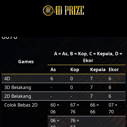
6076
A = As, B = Kop, C = Kepala, D =
Ekor
Games
As
Kop
Kepala
Ekor
4D
6
0
7
6
3D Belakang
-
0
7
6
2D Belakang
-
-
7
6
Colok Bebas 2D
60 =
67 =
66 =
07 =
06
76
66
70
06 =
76 =