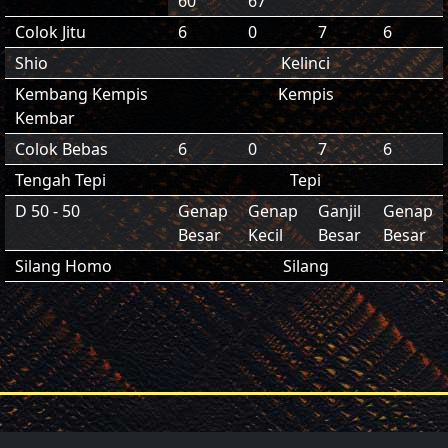
60
67
Colok Jitu
6
0
7
6
Shio
Kelinci
Kembang Kempis
Kempis
Kembar
Colok Bebas
6
0
7
6
Tengah Tepi
Tepi
D 50 - 50
Genap
Genap
Ganjil
Genap
Besar
Kecil
Besar
Besar
Silang Homo
Silang