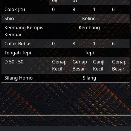
68
61
Colok Jitu
0
8
1
6
Shio
Kelinci
Kembang Kempis
Kembang
Kembar
Colok Bebas
0
8
1
6
Tengah Tepi
Tepi
D 50 - 50
Genap
Genap
Ganjil
Genap
Kecil
Besar
Kecil
Besar
Silang Homo
Silang