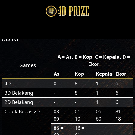
0816
A = As, B = Kop, C = Kepala, D =
Ekor
Games
As
Kop
Kepala
Ekor
4D
0
8
1
6
3D Belakang
-
8
1
6
2D Belakang
-
-
1
6
Colok Bebas 2D
08 =
01 =
06 =
81 =
80
10
60
18
86 =
16 =