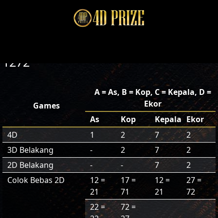
1272
A = As, B = Kop, C = Kepala, D =
Ekor
Games
As
Kop
Kepala
Ekor
4D
1
2
7
2
3D Belakang
-
2
7
2
2D Belakang
-
-
7
2
Colok Bebas 2D
12 =
17 =
12 =
27 =
21
71
21
72
22 =
72 =