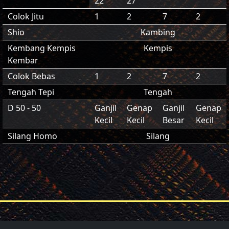
22
27
Colok Jitu
1
2
7
2
Shio
Kambing
Kembang Kempis
Kempis
Kembar
Colok Bebas
1
2
7
2
Tengah Tepi
Tengah
D 50 - 50
Ganjil
Genap
Ganjil
Genap
Kecil
Kecil
Besar
Kecil
Silang Homo
Silang