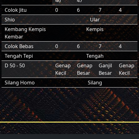
46
47
Colok Jitu
0
6
7
4
Shio
Ular
Kembang Kempis
Kempis
Kembar
Colok Bebas
0
6
7
4
Tengah Tepi
Tengah
D 50 - 50
Genap
Genap
Ganjil
Genap
Kecil
Besar
Besar
Kecil
Silang Homo
Silang