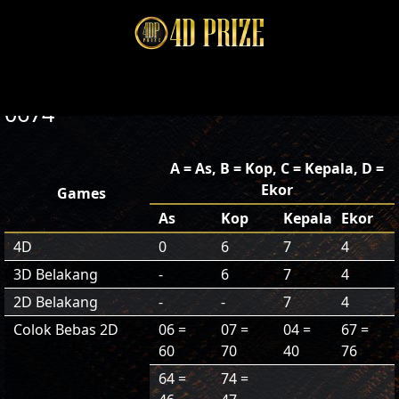
0674
A = As, B = Kop, C = Kepala, D =
Ekor
Games
As
Kop
Kepala
Ekor
4D
0
6
7
4
3D Belakang
-
6
7
4
2D Belakang
-
-
7
4
Colok Bebas 2D
06 =
07 =
04 =
67 =
60
70
40
76
64 =
74 =