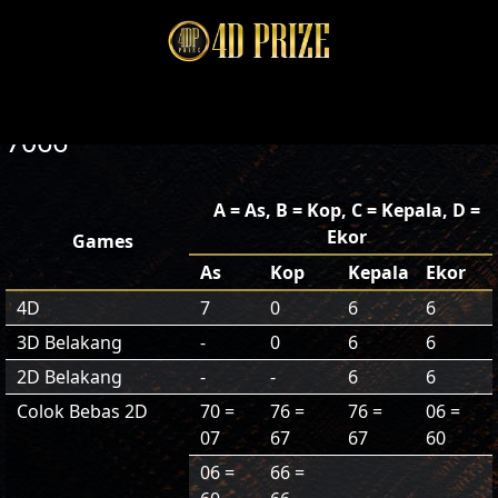
7066
A = As, B = Kop, C = Kepala, D =
Ekor
Games
As
Kop
Kepala
Ekor
4D
7
0
6
6
3D Belakang
-
0
6
6
2D Belakang
-
-
6
6
Colok Bebas 2D
70 =
76 =
76 =
06 =
07
67
67
60
06 =
66 =