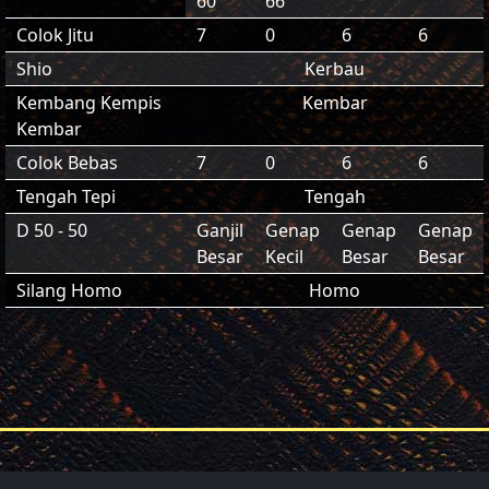
60
66
Colok Jitu
7
0
6
6
Shio
Kerbau
Kembang Kempis
Kembar
Kembar
Colok Bebas
7
0
6
6
Tengah Tepi
Tengah
D 50 - 50
Ganjil
Genap
Genap
Genap
Besar
Kecil
Besar
Besar
Silang Homo
Homo