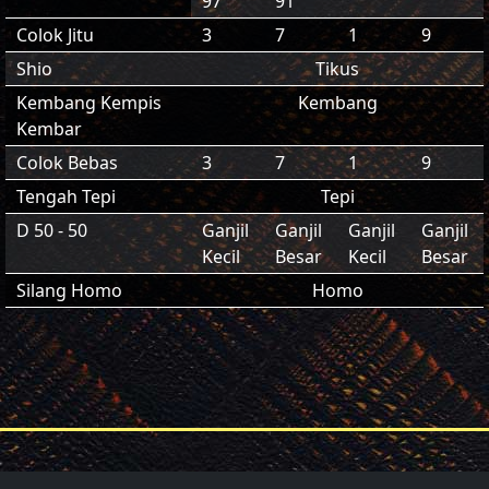
97
91
Colok Jitu
3
7
1
9
Shio
Tikus
Kembang Kempis
Kembang
Kembar
Colok Bebas
3
7
1
9
Tengah Tepi
Tepi
D 50 - 50
Ganjil
Ganjil
Ganjil
Ganjil
Kecil
Besar
Kecil
Besar
Silang Homo
Homo