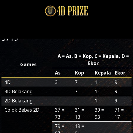
3719
A = As, B = Kop, C = Kepala, D =
Ekor
Games
As
Kop
Kepala
Ekor
4D
3
7
1
9
3D Belakang
-
7
1
9
2D Belakang
-
-
1
9
Colok Bebas 2D
37 =
31 =
39 =
71 =
73
13
93
17
79 =
19 =