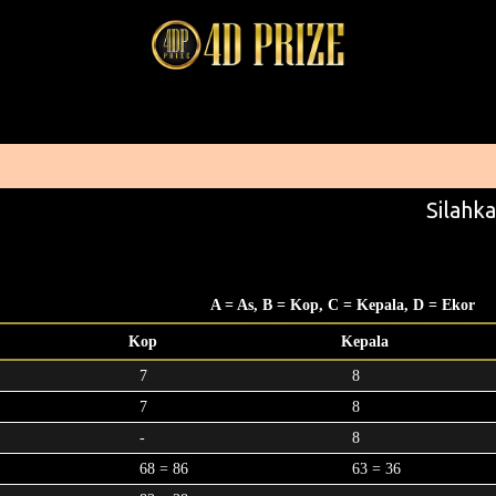
Silahka
A = As, B = Kop, C = Kepala, D = Ekor
Kop
Kepala
7
8
7
8
-
8
68 = 86
63 = 36