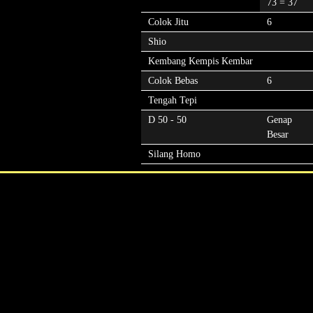
73 = 37
Colok Jitu
6
Shio
Kembang Kempis Kembar
Colok Bebas
6
Tengah Tepi
D 50 - 50
Genap
Besar
Silang Homo