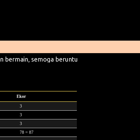
n bermain, semoga beruntung
Ekor
3
3
3
78 = 87