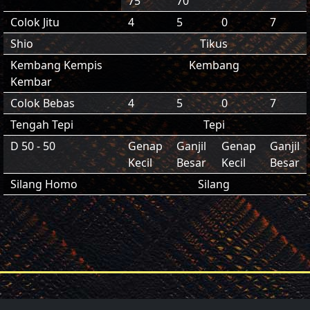
75
70
Colok Jitu
4
5
0
7
Shio
Tikus
Kembang Kempis
Kembang
Kembar
Colok Bebas
4
5
0
7
Tengah Tepi
Tepi
D 50 - 50
Genap
Ganjil
Genap
Ganjil
Kecil
Besar
Kecil
Besar
Silang Homo
Silang