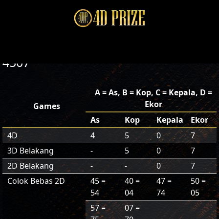
4507
A = As, B = Kop, C = Kepala, D =
Ekor
Games
As
Kop
Kepala
Ekor
4D
4
5
0
7
3D Belakang
-
5
0
7
2D Belakang
-
-
0
7
Colok Bebas 2D
45 =
40 =
47 =
50 =
54
04
74
05
57 =
07 =