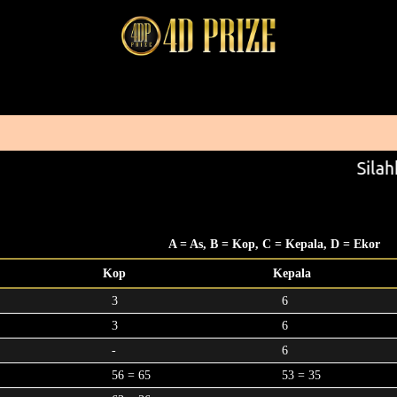
Silah
A = As, B = Kop, C = Kepala, D = Ekor
Kop
Kepala
3
6
3
6
-
6
56 = 65
53 = 35