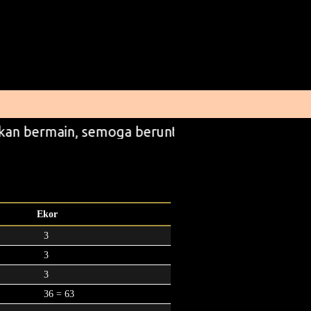
kan bermain, semoga beruntung
Ekor
3
3
3
36 = 63