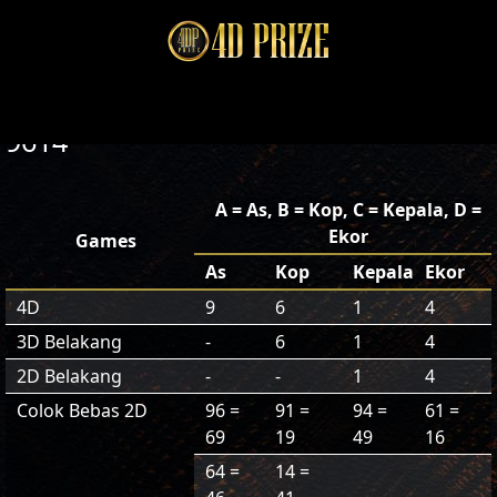
9614
A = As, B = Kop, C = Kepala, D =
Ekor
Games
As
Kop
Kepala
Ekor
4D
9
6
1
4
3D Belakang
-
6
1
4
2D Belakang
-
-
1
4
Colok Bebas 2D
96 =
91 =
94 =
61 =
69
19
49
16
64 =
14 =