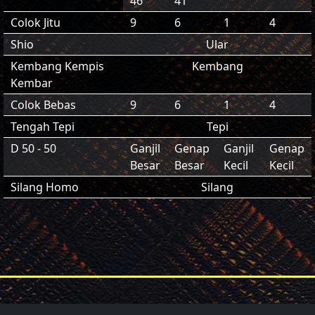
46
41
Colok Jitu
9
6
1
4
Shio
Ular
Kembang Kempis
Kembang
Kembar
Colok Bebas
9
6
1
4
Tengah Tepi
Tepi
D 50 - 50
Ganjil
Genap
Ganjil
Genap
Besar
Besar
Kecil
Kecil
Silang Homo
Silang