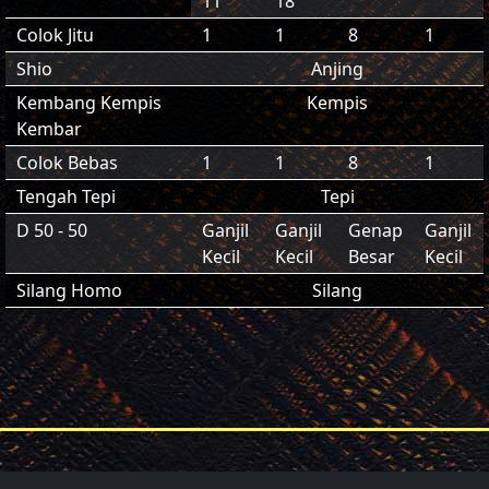
11
18
Colok Jitu
1
1
8
1
Shio
Anjing
Kembang Kempis
Kempis
Kembar
Colok Bebas
1
1
8
1
Tengah Tepi
Tepi
D 50 - 50
Ganjil
Ganjil
Genap
Ganjil
Kecil
Kecil
Besar
Kecil
Silang Homo
Silang