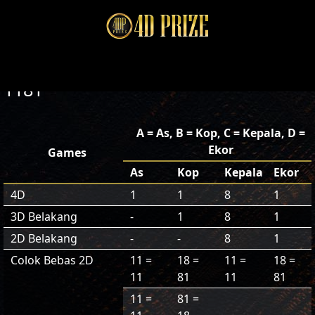
1181
A = As, B = Kop, C = Kepala, D =
Ekor
Games
As
Kop
Kepala
Ekor
4D
1
1
8
1
3D Belakang
-
1
8
1
2D Belakang
-
-
8
1
Colok Bebas 2D
11 =
18 =
11 =
18 =
11
81
11
81
11 =
81 =