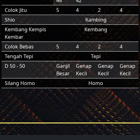
44
42
Colok Jitu
5
4
2
4
Shio
Kambing
Kembang Kempis
Kembang
Kembar
Colok Bebas
5
4
2
4
Tengah Tepi
Tepi
D 50 - 50
Ganjil
Genap
Genap
Genap
Besar
Kecil
Kecil
Kecil
Silang Homo
Homo