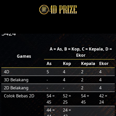
5424
A = As, B = Kop, C = Kepala, D =
Ekor
Games
As
Kop
Kepala
Ekor
4D
5
4
2
4
3D Belakang
-
4
2
4
2D Belakang
-
-
2
4
Colok Bebas 2D
54 =
52 =
54 =
42 =
45
25
45
24
44 =
24 =