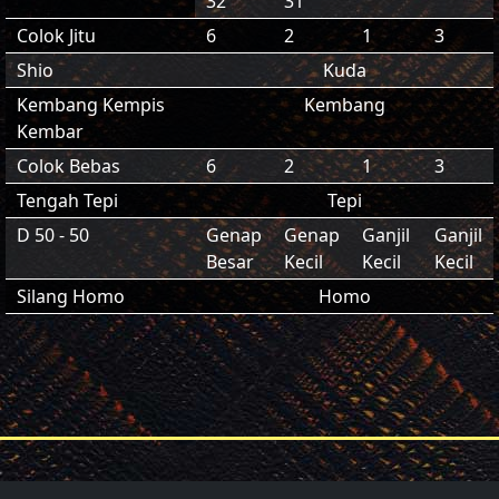
32
31
Colok Jitu
6
2
1
3
Shio
Kuda
Kembang Kempis
Kembang
Kembar
Colok Bebas
6
2
1
3
Tengah Tepi
Tepi
D 50 - 50
Genap
Genap
Ganjil
Ganjil
Besar
Kecil
Kecil
Kecil
Silang Homo
Homo