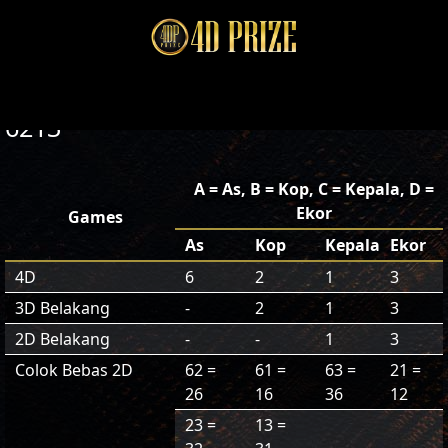
6213
A = As, B = Kop, C = Kepala, D =
Ekor
Games
As
Kop
Kepala
Ekor
4D
6
2
1
3
3D Belakang
-
2
1
3
2D Belakang
-
-
1
3
Colok Bebas 2D
62 =
61 =
63 =
21 =
26
16
36
12
23 =
13 =