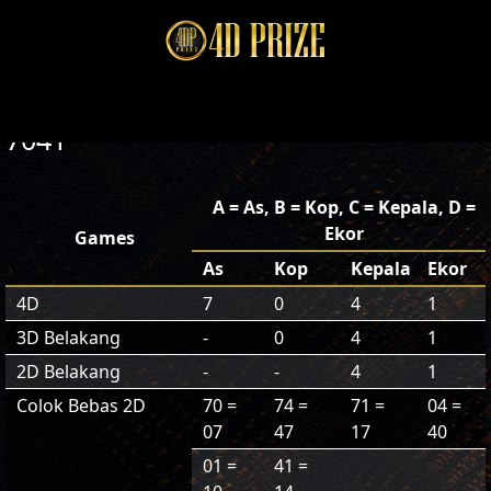
7041
A = As, B = Kop, C = Kepala, D =
Ekor
Games
As
Kop
Kepala
Ekor
4D
7
0
4
1
3D Belakang
-
0
4
1
2D Belakang
-
-
4
1
Colok Bebas 2D
70 =
74 =
71 =
04 =
07
47
17
40
01 =
41 =