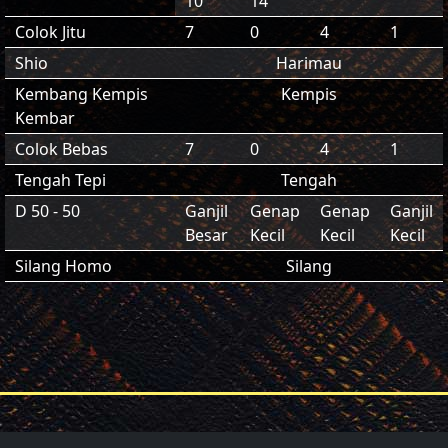
10
14
Colok Jitu
7
0
4
1
Shio
Harimau
Kembang Kempis
Kempis
Kembar
Colok Bebas
7
0
4
1
Tengah Tepi
Tengah
D 50 - 50
Ganjil
Genap
Genap
Ganjil
Besar
Kecil
Kecil
Kecil
Silang Homo
Silang