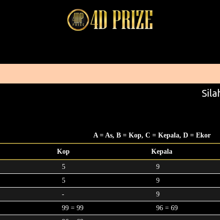
Silah
A = As, B = Kop, C = Kepala, D = Ekor
Kop
Kepala
5
9
5
9
-
9
99 = 99
96 = 69