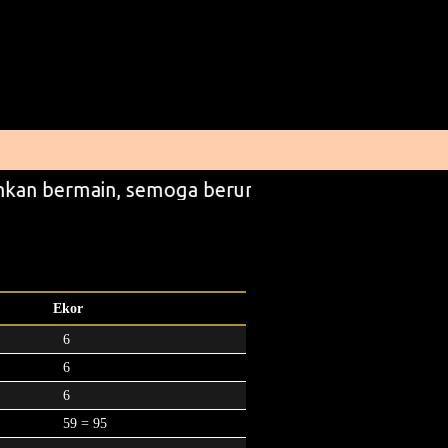
kan bermain, semoga beruntung
Ekor
6
6
6
59 = 95