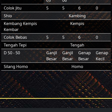
05
06
Colok Jitu
5
5
6
0
Shio
Kambing
Kembang Kempis
Kempis
Kembar
Colok Bebas
5
5
6
0
Tengah Tepi
Tengah
D 50 - 50
Ganjil
Ganjil
Genap
Genap
Besar
Besar
Besar
Kecil
Silang Homo
Homo