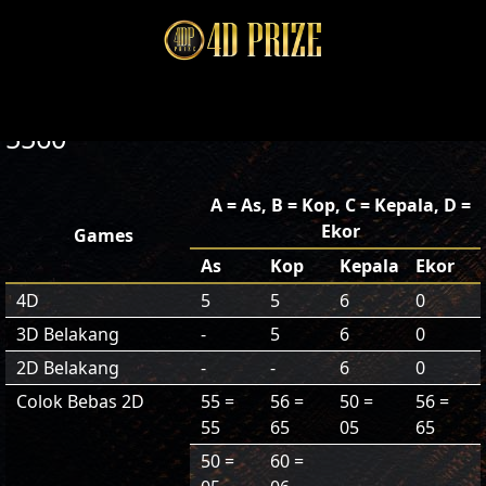
5560
A = As, B = Kop, C = Kepala, D =
Ekor
Games
As
Kop
Kepala
Ekor
4D
5
5
6
0
3D Belakang
-
5
6
0
2D Belakang
-
-
6
0
Colok Bebas 2D
55 =
56 =
50 =
56 =
55
65
05
65
50 =
60 =