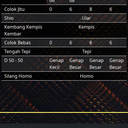
66
68
Colok Jitu
0
6
8
6
Shio
Ular
Kembang Kempis
Kempis
Kembar
Colok Bebas
0
6
8
6
Tengah Tepi
Tepi
D 50 - 50
Genap
Genap
Genap
Genap
Kecil
Besar
Besar
Besar
Silang Homo
Homo