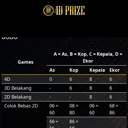
0686
A = As, B = Kop, C = Kepala, D =
Ekor
Games
As
Kop
Kepala
Ekor
4D
0
6
8
6
3D Belakang
-
6
8
6
2D Belakang
-
-
8
6
Colok Bebas 2D
06 =
08 =
06 =
68 =
60
80
60
86
66 =
86 =