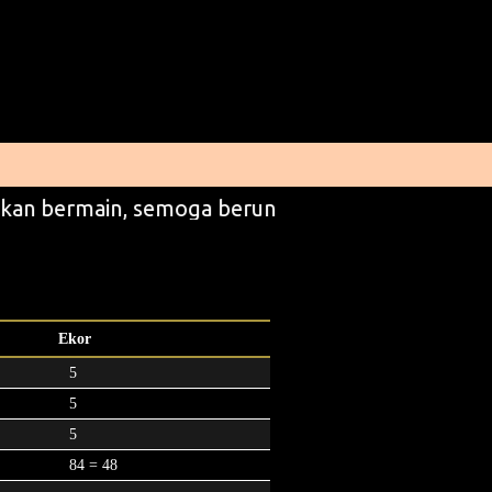
kan bermain, semoga beruntung
Ekor
5
5
5
84 = 48