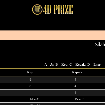
Silah
A = As, B = Kop, C = Kepala, D = Ekor
Kop
Kepala
8
4
8
4
-
4
14 = 41
15 = 51