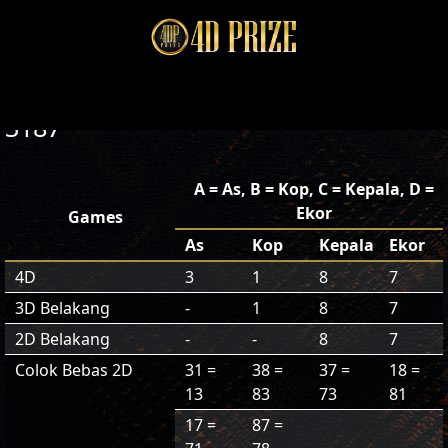
3187
A = As, B = Kop, C = Kepala, D =
Ekor
Games
As
Kop
Kepala
Ekor
4D
3
1
8
7
3D Belakang
-
1
8
7
2D Belakang
-
-
8
7
Colok Bebas 2D
31 =
38 =
37 =
18 =
13
83
73
81
17 =
87 =