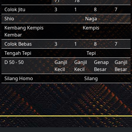
71
78
Colok Jitu
3
1
8
7
Shio
Naga
Kembang Kempis
Kempis
Kembar
Colok Bebas
3
1
8
7
Tengah Tepi
Tepi
D 50 - 50
Ganjil
Ganjil
Genap
Ganjil
Kecil
Kecil
Besar
Besar
Silang Homo
Silang