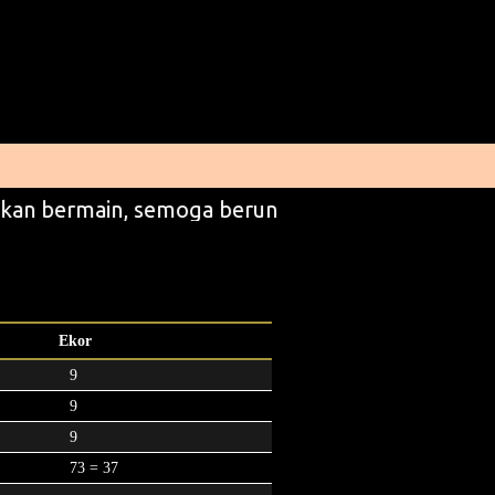
kan bermain, semoga beruntung
Ekor
9
9
9
73 = 37