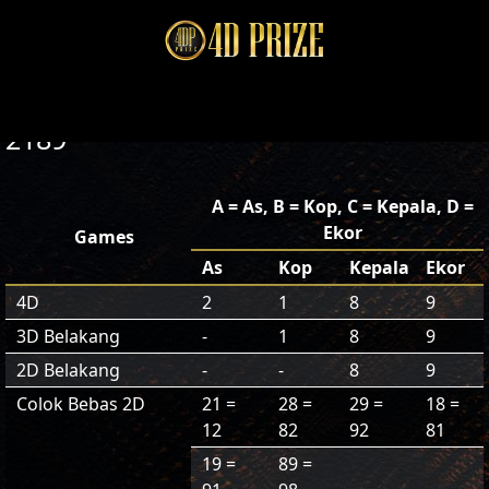
2189
A = As, B = Kop, C = Kepala, D =
Ekor
Games
As
Kop
Kepala
Ekor
4D
2
1
8
9
3D Belakang
-
1
8
9
2D Belakang
-
-
8
9
Colok Bebas 2D
21 =
28 =
29 =
18 =
12
82
92
81
19 =
89 =