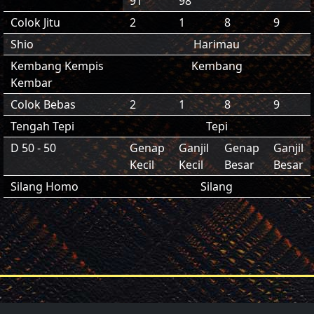
91
98
Colok Jitu
2
1
8
9
Shio
Harimau
Kembang Kempis
Kembang
Kembar
Colok Bebas
2
1
8
9
Tengah Tepi
Tepi
D 50 - 50
Genap
Ganjil
Genap
Ganjil
Kecil
Kecil
Besar
Besar
Silang Homo
Silang