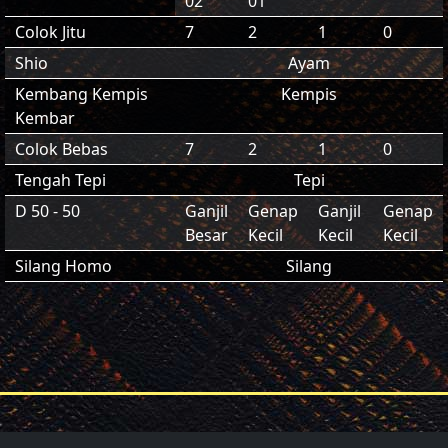
02
01
Colok Jitu
7
2
1
0
Shio
Ayam
Kembang Kempis
Kempis
Kembar
Colok Bebas
7
2
1
0
Tengah Tepi
Tepi
D 50 - 50
Ganjil
Genap
Ganjil
Genap
Besar
Kecil
Kecil
Kecil
Silang Homo
Silang