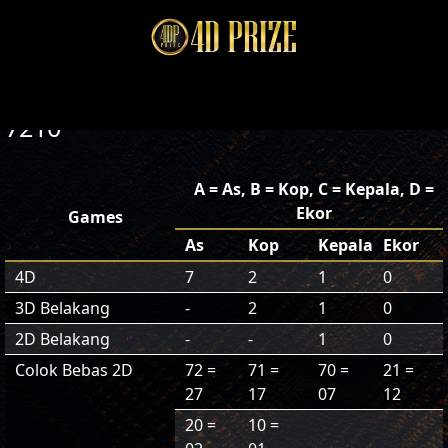
7210
A = As, B = Kop, C = Kepala, D =
Ekor
Games
As
Kop
Kepala
Ekor
4D
7
2
1
0
3D Belakang
-
2
1
0
2D Belakang
-
-
1
0
Colok Bebas 2D
72 =
71 =
70 =
21 =
27
17
07
12
20 =
10 =