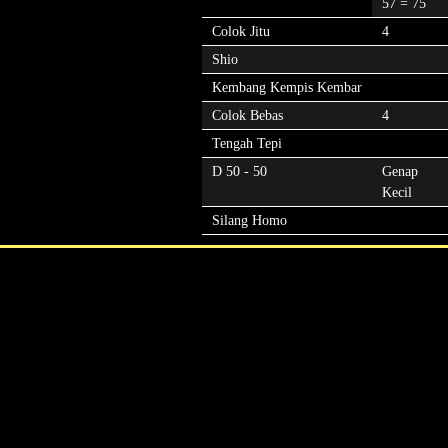
57 = 75
Colok Jitu
4
Shio
Kembang Kempis Kembar
Colok Bebas
4
Tengah Tepi
D 50 - 50
Genap
Kecil
Silang Homo