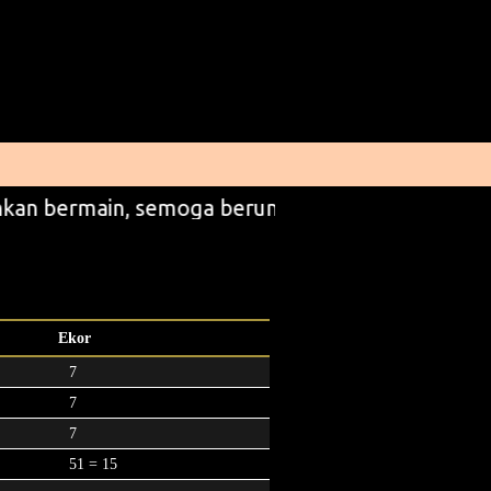
kan bermain, semoga beruntung
Ekor
7
7
7
51 = 15