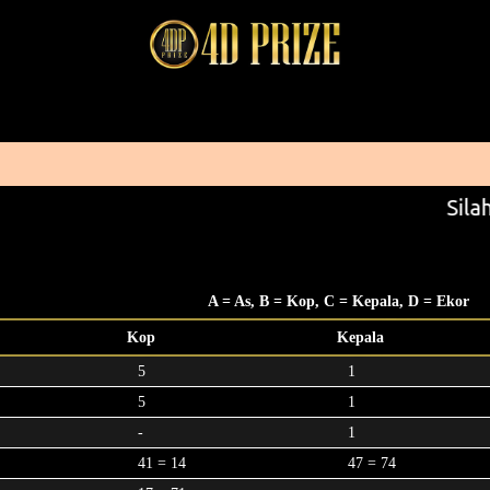
Silah
A = As, B = Kop, C = Kepala, D = Ekor
Kop
Kepala
5
1
5
1
-
1
41 = 14
47 = 74