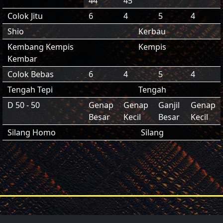
44
45
Colok Jitu
6
4
5
4
Shio
Kerbau
Kembang Kempis
Kempis
Kembar
Colok Bebas
6
4
5
4
Tengah Tepi
Tengah
D 50 - 50
Genap
Genap
Ganjil
Genap
Besar
Kecil
Besar
Kecil
Silang Homo
Silang