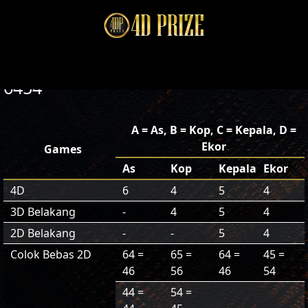
6454
A = As, B = Kop, C = Kepala, D =
Ekor
Games
As
Kop
Kepala
Ekor
4D
6
4
5
4
3D Belakang
-
4
5
4
2D Belakang
-
-
5
4
Colok Bebas 2D
64 =
65 =
64 =
45 =
46
56
46
54
44 =
54 =