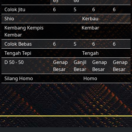
65
66
Colok Jitu
6
5
6
6
Shio
Kerbau
Kembang Kempis
Kembar
Kembar
Colok Bebas
6
5
6
6
Tengah Tepi
Tengah
D 50 - 50
Genap
Ganjil
Genap
Genap
Besar
Besar
Besar
Besar
Silang Homo
Homo