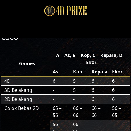
6566
A = As, B = Kop, C = Kepala, D =
Ekor
Games
As
Kop
Kepala
Ekor
4D
6
5
6
6
3D Belakang
-
5
6
6
2D Belakang
-
-
6
6
Colok Bebas 2D
65 =
66 =
66 =
56 =
56
66
66
65
56 =
66 =