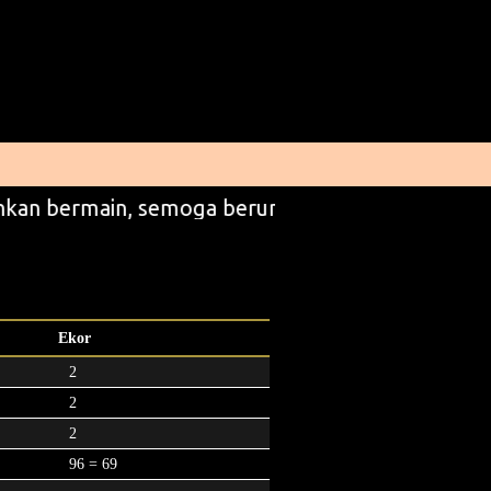
kan bermain, semoga beruntung
Ekor
2
2
2
96 = 69