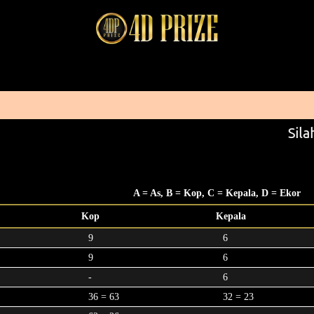
Silah
A = As, B = Kop, C = Kepala, D = Ekor
Kop
Kepala
9
6
9
6
-
6
36 = 63
32 = 23