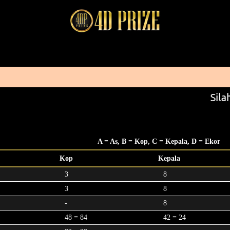
Silah
A = As, B = Kop, C = Kepala, D = Ekor
Kop
Kepala
3
8
3
8
-
8
48 = 84
42 = 24