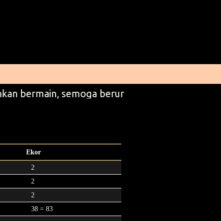
kan bermain, semoga beruntung
Ekor
2
2
2
38 = 83