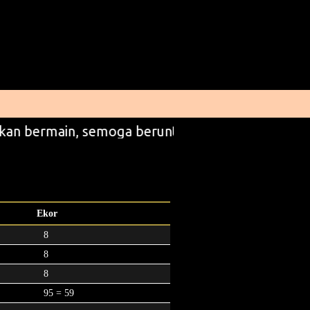
kan bermain, semoga beruntung
Ekor
8
8
8
95 = 59