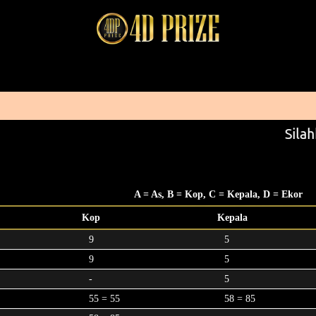
Silah
A = As, B = Kop, C = Kepala, D = Ekor
Kop
Kepala
9
5
9
5
-
5
55 = 55
58 = 85