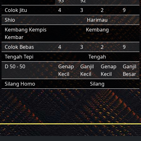
93
92
Colok Jitu
4
3
2
9
Shio
Harimau
Kembang Kempis
Kembang
Kembar
Colok Bebas
4
3
2
9
Tengah Tepi
Tengah
D 50 - 50
Genap
Ganjil
Genap
Ganjil
Kecil
Kecil
Kecil
Besar
Silang Homo
Silang