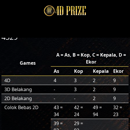
4329
A = As, B = Kop, C = Kepala, D =
Ekor
Games
As
Kop
Kepala
Ekor
4D
4
3
2
9
3D Belakang
-
3
2
9
2D Belakang
-
-
2
9
Colok Bebas 2D
43 =
42 =
49 =
32 =
34
24
94
23
39 =
29 =