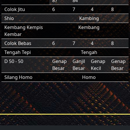
87
84
Colok Jitu
6
7
4
8
Shio
Kambing
Kembang Kempis
Kembang
Kembar
Colok Bebas
6
7
4
8
Tengah Tepi
Tengah
D 50 - 50
Genap
Ganjil
Genap
Genap
Besar
Besar
Kecil
Besar
Silang Homo
Homo