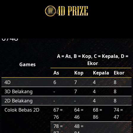
6748
A = As, B = Kop, C = Kepala, D =
Ekor
Games
As
Kop
Kepala
Ekor
4D
6
7
4
8
3D Belakang
-
7
4
8
2D Belakang
-
-
4
8
Colok Bebas 2D
67 =
64 =
68 =
74 =
76
46
86
47
78 =
48 =