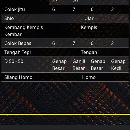
27
26
Colok Jitu
6
7
6
2
Shio
Ular
Kembang Kempis
Kempis
Kembar
Colok Bebas
6
7
6
2
Tengah Tepi
Tengah
D 50 - 50
Genap
Ganjil
Genap
Genap
Besar
Besar
Besar
Kecil
Silang Homo
Homo