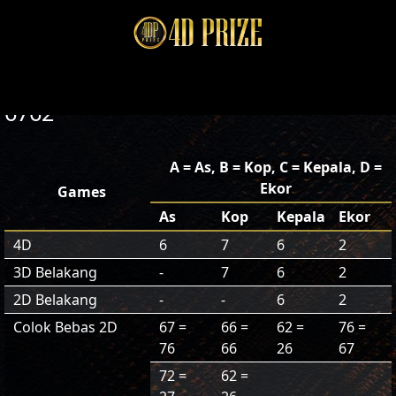
6762
A = As, B = Kop, C = Kepala, D =
Ekor
Games
As
Kop
Kepala
Ekor
4D
6
7
6
2
3D Belakang
-
7
6
2
2D Belakang
-
-
6
2
Colok Bebas 2D
67 =
66 =
62 =
76 =
76
66
26
67
72 =
62 =