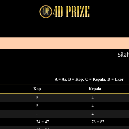
Silah
A = As, B = Kop, C = Kepala, D = Ekor
Kop
Kepala
5
4
5
4
-
4
74 = 47
78 = 87