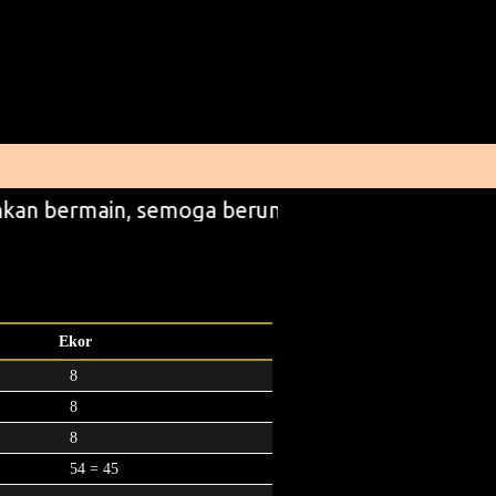
kan bermain, semoga beruntung
Ekor
8
8
8
54 = 45