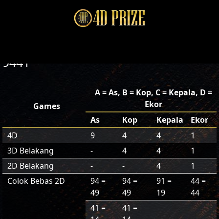
9441
A = As, B = Kop, C = Kepala, D =
Ekor
Games
As
Kop
Kepala
Ekor
4D
9
4
4
1
3D Belakang
-
4
4
1
2D Belakang
-
-
4
1
Colok Bebas 2D
94 =
94 =
91 =
44 =
49
49
19
44
41 =
41 =