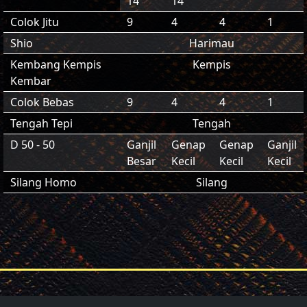
14
14
Colok Jitu
9
4
4
1
Shio
Harimau
Kembang Kempis
Kempis
Kembar
Colok Bebas
9
4
4
1
Tengah Tepi
Tengah
D 50 - 50
Ganjil
Genap
Genap
Ganjil
Besar
Kecil
Kecil
Kecil
Silang Homo
Silang