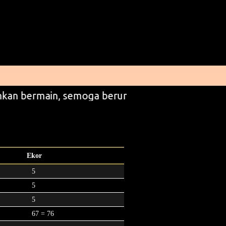
kan bermain, semoga beruntung
Ekor
5
5
5
67 = 76