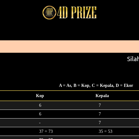
Silah
A = As, B = Kop, C = Kepala, D = Ekor
Kop
Kepala
6
7
6
7
-
7
37 = 73
35 = 53