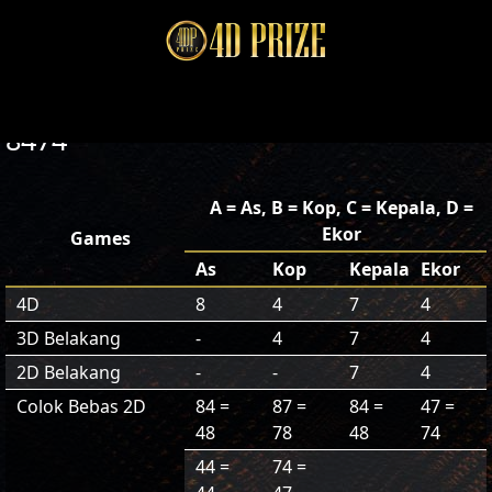
8474
A = As, B = Kop, C = Kepala, D =
Ekor
Games
As
Kop
Kepala
Ekor
4D
8
4
7
4
3D Belakang
-
4
7
4
2D Belakang
-
-
7
4
Colok Bebas 2D
84 =
87 =
84 =
47 =
48
78
48
74
44 =
74 =