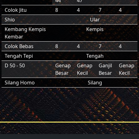
44
47
Colok Jitu
8
4
7
4
Shio
Ular
Kembang Kempis
Kempis
Kembar
Colok Bebas
8
4
7
4
Tengah Tepi
Tengah
D 50 - 50
Genap
Genap
Ganjil
Genap
Besar
Kecil
Besar
Kecil
Silang Homo
Silang