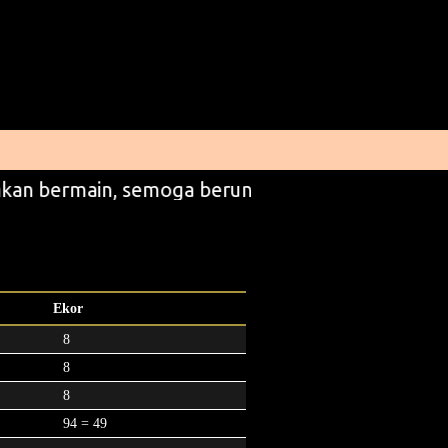
kan bermain, semoga beruntung
Ekor
8
8
8
94 = 49