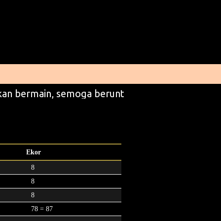
an bermain, semoga beruntung
Ekor
8
8
8
78 = 87