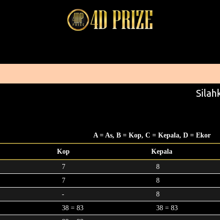
Silahk
A = As, B = Kop, C = Kepala, D = Ekor
Kop
Kepala
7
8
7
8
-
8
38 = 83
38 = 83