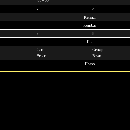
88 = 88
7
8
Kelinci
Kembar
7
8
Tepi
Ganjil
Genap
Besar
Besar
Homo