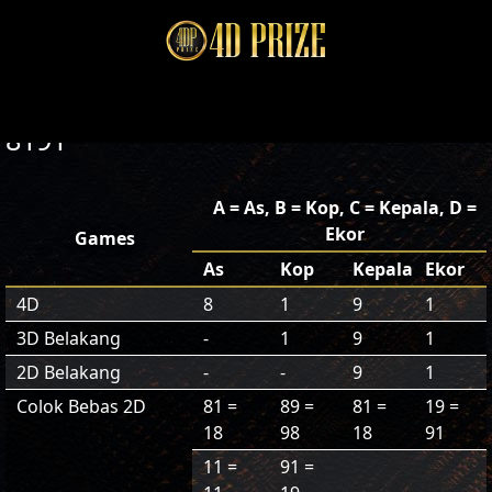
8191
A = As, B = Kop, C = Kepala, D =
Ekor
Games
As
Kop
Kepala
Ekor
4D
8
1
9
1
3D Belakang
-
1
9
1
2D Belakang
-
-
9
1
Colok Bebas 2D
81 =
89 =
81 =
19 =
18
98
18
91
11 =
91 =