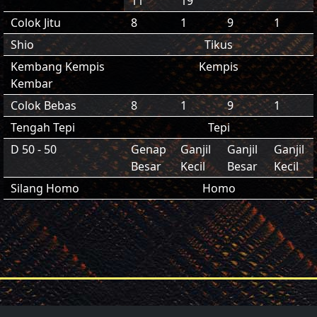
11
19
Colok Jitu
8
1
9
1
Shio
Tikus
Kembang Kempis
Kempis
Kembar
Colok Bebas
8
1
9
1
Tengah Tepi
Tepi
D 50 - 50
Genap
Ganjil
Ganjil
Ganjil
Besar
Kecil
Besar
Kecil
Silang Homo
Homo