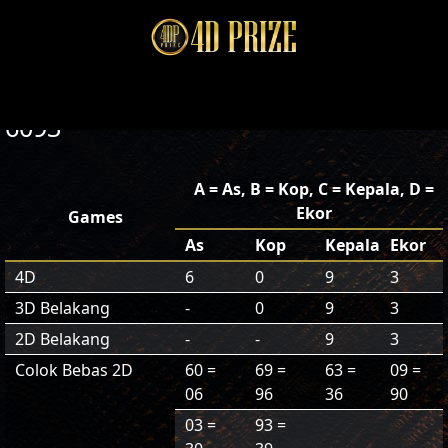
6093
A = As, B = Kop, C = Kepala, D =
Ekor
Games
As
Kop
Kepala
Ekor
4D
6
0
9
3
3D Belakang
-
0
9
3
2D Belakang
-
-
9
3
Colok Bebas 2D
60 =
69 =
63 =
09 =
06
96
36
90
03 =
93 =