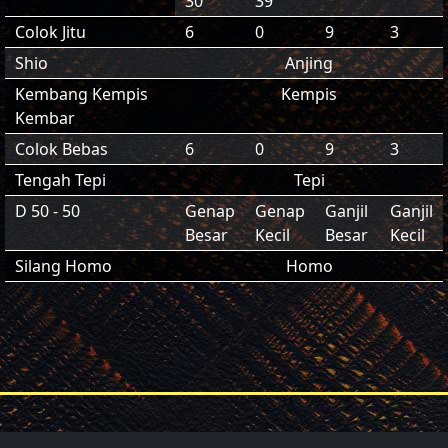
30
39
Colok Jitu
6
0
9
3
Shio
Anjing
Kembang Kempis
Kempis
Kembar
Colok Bebas
6
0
9
3
Tengah Tepi
Tepi
D 50 - 50
Genap
Genap
Ganjil
Ganjil
Besar
Kecil
Besar
Kecil
Silang Homo
Homo