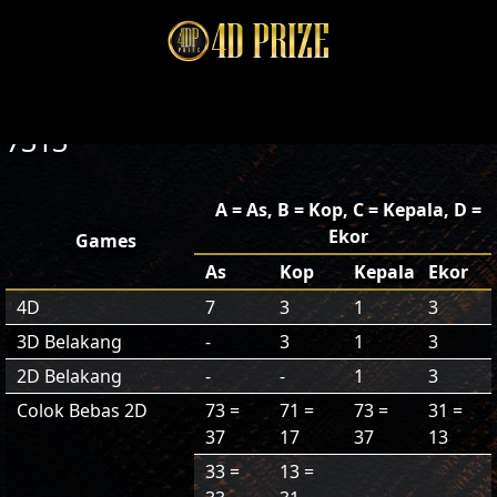
7313
A = As, B = Kop, C = Kepala, D =
Ekor
Games
As
Kop
Kepala
Ekor
4D
7
3
1
3
3D Belakang
-
3
1
3
2D Belakang
-
-
1
3
Colok Bebas 2D
73 =
71 =
73 =
31 =
37
17
37
13
33 =
13 =