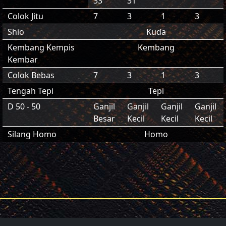
33
31
Colok Jitu
7
3
1
3
Shio
Kuda
Kembang Kempis
Kembang
Kembar
Colok Bebas
7
3
1
3
Tengah Tepi
Tepi
D 50 - 50
Ganjil
Ganjil
Ganjil
Ganjil
Besar
Kecil
Kecil
Kecil
Silang Homo
Homo