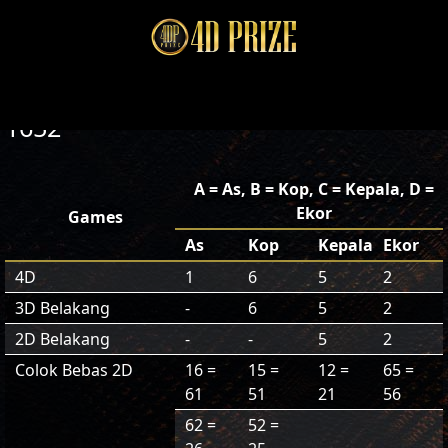
1652
A = As, B = Kop, C = Kepala, D =
Ekor
Games
As
Kop
Kepala
Ekor
4D
1
6
5
2
3D Belakang
-
6
5
2
2D Belakang
-
-
5
2
Colok Bebas 2D
16 =
15 =
12 =
65 =
61
51
21
56
62 =
52 =