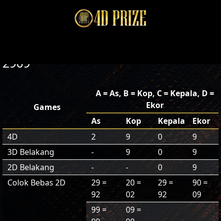
2909
A = As, B = Kop, C = Kepala, D =
Ekor
Games
As
Kop
Kepala
Ekor
4D
2
9
0
9
3D Belakang
-
9
0
9
2D Belakang
-
-
0
9
Colok Bebas 2D
29 =
20 =
29 =
90 =
92
02
92
09
99 =
09 =