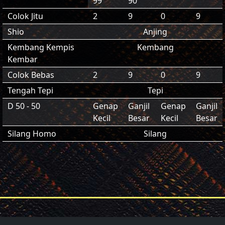
99
90
Colok Jitu
2
9
0
9
Shio
Anjing
Kembang Kempis
Kembang
Kembar
Colok Bebas
2
9
0
9
Tengah Tepi
Tepi
D 50 - 50
Genap
Ganjil
Genap
Ganjil
Kecil
Besar
Kecil
Besar
Silang Homo
Silang