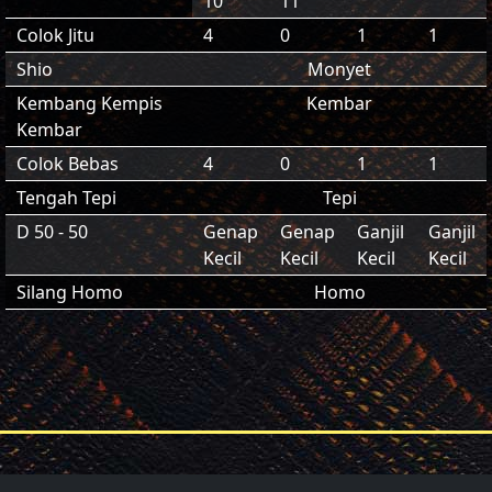
10
11
Colok Jitu
4
0
1
1
Shio
Monyet
Kembang Kempis
Kembar
Kembar
Colok Bebas
4
0
1
1
Tengah Tepi
Tepi
D 50 - 50
Genap
Genap
Ganjil
Ganjil
Kecil
Kecil
Kecil
Kecil
Silang Homo
Homo