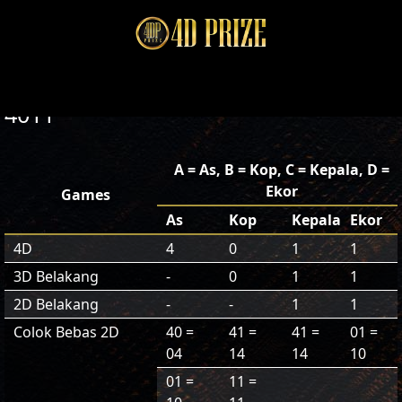
4011
A = As, B = Kop, C = Kepala, D =
Ekor
Games
As
Kop
Kepala
Ekor
4D
4
0
1
1
3D Belakang
-
0
1
1
2D Belakang
-
-
1
1
Colok Bebas 2D
40 =
41 =
41 =
01 =
04
14
14
10
01 =
11 =